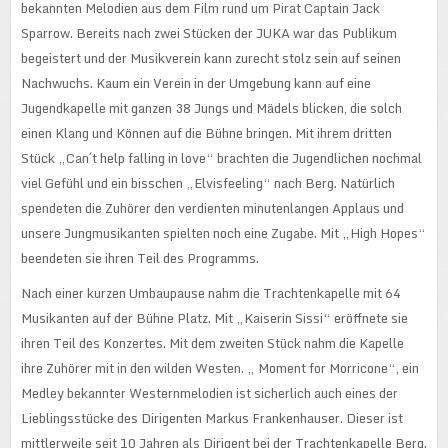
bekannten Melodien aus dem Film rund um Pirat Captain Jack
Sparrow. Bereits nach zwei Stücken der JUKA war das Publikum
begeistert und der Musikverein kann zurecht stolz sein auf seinen
Nachwuchs. Kaum ein Verein in der Umgebung kann auf eine
Jugendkapelle mit ganzen 38 Jungs und Mädels blicken, die solch
einen Klang und Können auf die Bühne bringen. Mit ihrem dritten
Stück „Can´t help falling in love“ brachten die Jugendlichen nochmal
viel Gefühl und ein bisschen „Elvisfeeling“ nach Berg. Natürlich
spendeten die Zuhörer den verdienten minutenlangen Applaus und
unsere Jungmusikanten spielten noch eine Zugabe. Mit „High Hopes“
beendeten sie ihren Teil des Programms.
Nach einer kurzen Umbaupause nahm die Trachtenkapelle mit 64
Musikanten auf der Bühne Platz. Mit „Kaiserin Sissi“ eröffnete sie
ihren Teil des Konzertes. Mit dem zweiten Stück nahm die Kapelle
ihre Zuhörer mit in den wilden Westen. „ Moment for Morricone“, ein
Medley bekannter Westernmelodien ist sicherlich auch eines der
Lieblingsstücke des Dirigenten Markus Frankenhauser. Dieser ist
mittlerweile seit 10 Jahren als Dirigent bei der Trachtenkapelle Berg.