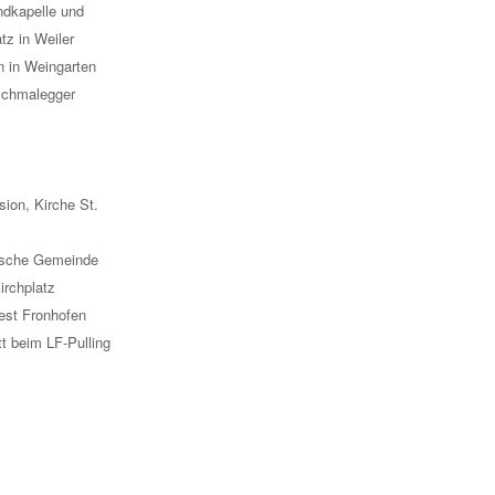
ndkapelle und
tz in Weiler
on in Weingarten
 Schmalegger
ion, Kirche St.
tische Gemeinde
irchplatz
est Fronhofen
tt beim LF-Pulling