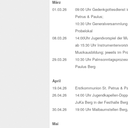
März
01.03.26
09:00 Uhr Gedenkgottesdienst in
Petrus & Paulus;
10:30 Uhr Generalversammlung
Probelokal
08.03.26
14:00Uhr Jugendvorspiel der Mu
ab 15:30 Uhr Instrumentenvorste
Musikausbildung; jeweils im Pr
29.03.26
10:30 Uhr Palmsonntagsprozess
Paulus Berg
.
April
19.04.26
Erstkommunion St. Petrus & Pa
26.04.26
14:00 Uhr Jugendkapellen-Doppe
JuKa Berg in der Festhalle Berg
30.04.26
19:00 Uhr Maibaumstellen Berg, 
.
Mai