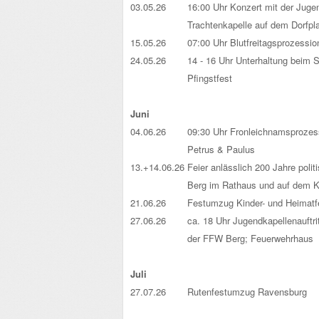
03.05.26
16:00 Uhr Konzert mit der Juge
Trachtenkapelle auf dem Dorfpla
15.05.26
07:00 Uhr Blutfreitagsprozessi
24.05.26
14 - 16 Uhr Unterhaltung beim
Pfingstfest
.
Juni
04.06.26
09:30 Uhr Fronleichnamsprozess
Petrus & Paulus
13.+14.06.26
Feier anlässlich 200 Jahre poli
Berg im Rathaus und auf dem K
21.06.26
Festumzug Kinder- und Heimatf
27.06.26
ca. 18 Uhr Jugendkapellenauftri
der FFW Berg; Feuerwehrhaus
.
Juli
27.07.26
Rutenfestumzug Ravensburg
.