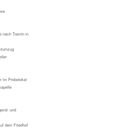
ese
e nach Tramin in
stumzug
iler
er im Probelokal
apelle
gend- und
uf dem Friedhof