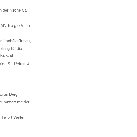
 der Kirche St.
 MV Berg e.V. im
sikschüler*innen,
llung für die
obelokal
ion St. Petrus &
ulus Berg
lkonzert mit der
Teilort Weiler