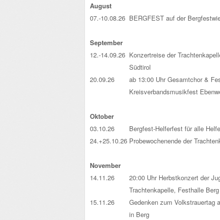
August
07.-10.08.26
BERGFEST auf der Bergfestwi
.
September
12.-14.09.26
Konzertreise der Trachtenkapell
Südtirol
20.09.26
ab 13:00 Uhr Gesamtchor & Fe
Kreisverbandsmusikfest Ebenwe
.
Oktober
03.10.26
Bergfest-Helferfest für alle Helf
24.+25.10.26
Probewochenende der Trachtenk
.
November
14.11.26
20:00 Uhr Herbstkonzert der Ju
Trachtenkapelle, Festhalle Berg
15.11.26
Gedenken zum Volkstrauertag a
in Berg