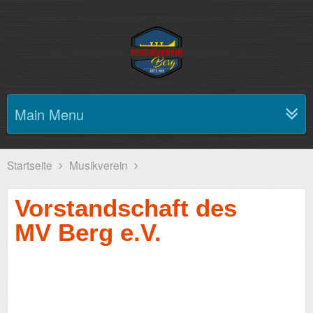
Main Menu
Startseite
Musikverein
Vorstandschaft des
MV Berg e.V.