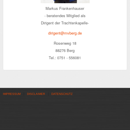
Markus Frankenhauser
- beratendes Mitglied als
Dirigent der Trachtenkapelle-
dirigent@mvberg.de
Rosenweg 18
88276 Berg
Tel.: 0751 - 556081
IMPRESSUM
DISCLAIMER
DATENSCHUTZ